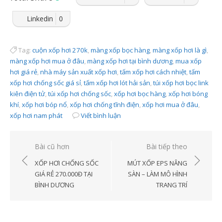
Linkedin
0
Tag:
cuộn xốp hơi 270k
,
màng xốp bọc hàng
,
màng xốp hơi là gì
,
màng xốp hơi mua ở đâu
,
màng xốp hơi tại bình dương
,
mua xốp
hơi giá rẻ
,
nhà máy sản xuất xốp hơi
,
tấm xốp hơi cách nhiệt
,
tấm
xốp hơi chống sốc giá sỉ
,
tấm xốp hơi lót hải sản
,
túi xốp hơi bọc link
kiên điện tử
,
túi xốp hơi chống sốc
,
xốp hơi bọc hàng
,
xốp hơi bóng
khí
,
xốp hơi bóp nổ
,
xốp hơi chống tĩnh điện
,
xốp hơi mua ở đâu
,
xốp hơi nam phát
Viết bình luận
Điều
Bài cũ hơn
Bài tiếp theo
hướng
XỐP HƠI CHỐNG SỐC
MÚT XỐP EPS NÂNG
bài
GIÁ RẺ 270.000Đ TẠI
SÀN – LÀM MÔ HÌNH
BÌNH DƯƠNG
TRANG TRÍ
viết