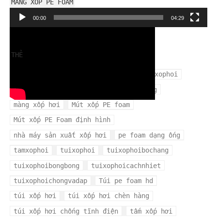
MÀNG XỐP PE FOAM
Trình
00:00
04:29
chơi
Video
THẺ
cuộn xốp hơi
mangxopbochang
mangxophoi
mua xốp hơi ở đâu
màng xốp bọc hàng
màng xốp hơi
Mút xốp PE foam
Mút xốp PE Foam định hình
nhà máy sản xuất xốp hơi
pe foam dạng ống
tamxophoi
tuixophoi
tuixophoibochang
tuixophoibongbong
tuixophoicachnhiet
tuixophoichongvadap
Túi pe foam hd
túi xốp hơi
túi xốp hơi chèn hàng
túi xốp hơi chống tĩnh điện
tấm xốp hơi