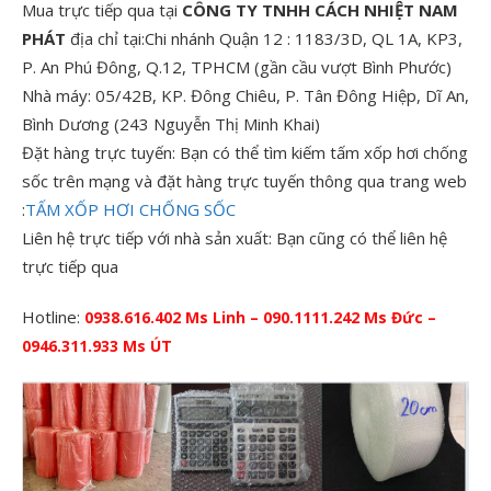
Mua trực tiếp qua tại
CÔNG TY TNHH CÁCH NHIỆT NAM
PHÁT
địa chỉ tại:Chi nhánh Quận 12 : 1183/3D, QL 1A, KP3,
P. An Phú Đông, Q.12, TPHCM (gần cầu vượt Bình Phước)
Nhà máy: 05/42B, KP. Đông Chiêu, P. Tân Đông Hiệp, Dĩ An,
Bình Dương (243 Nguyễn Thị Minh Khai)
Đặt hàng trực tuyến: Bạn có thể tìm kiếm tấm xốp hơi chống
sốc trên mạng và đặt hàng trực tuyến thông qua trang web
:
TẤM XỐP HƠI CHỐNG SỐC
Liên hệ trực tiếp với nhà sản xuất: Bạn cũng có thể liên hệ
trực tiếp qua
Hotline:
0938.616.402 Ms Linh – 090.1111.242 Ms Đức –
0946.311.933 Ms ÚT