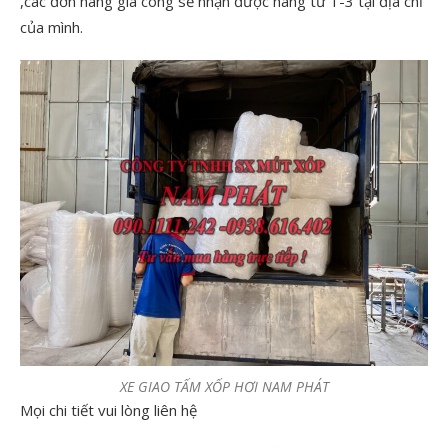
,các đơn hàng gia công sẻ nhận được hàng từ 1-3 tại địa chỉ
của mình.
XE GIAO TẤM XỐP HƠI NAM PHÁT
Mọi chi tiết vui lòng liên hệ