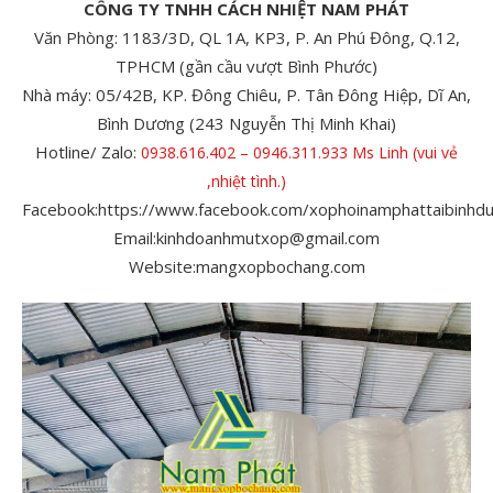
CÔNG TY TNHH CÁCH NHIỆT NAM PHÁT
Văn Phòng: 1183/3D, QL 1A, KP3, P. An Phú Đông, Q.12,
TPHCM (gần cầu vượt Bình Phước)
Nhà máy: 05/42B, KP. Đông Chiêu, P. Tân Đông Hiệp, Dĩ An,
Bình Dương (243 Nguyễn Thị Minh Khai)
Hotline/ Zalo:
0938.616.402 – 0946.311.933 Ms Linh (vui vẻ
,nhiệt tình.)
Facebook:https://www.facebook.com/xophoinamphattaibinhd
Email:kinhdoanhmutxop@gmail.com
Website:mangxopbochang.com