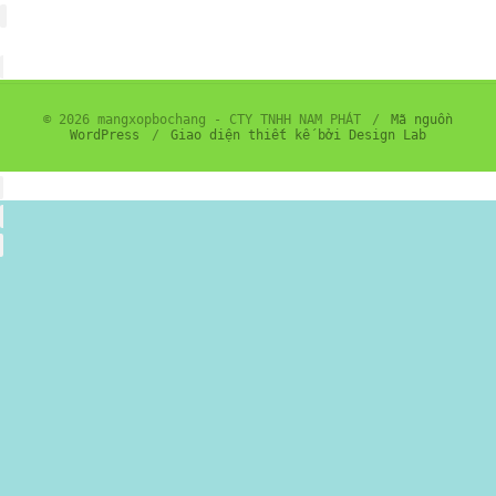
© 2026 mangxopbochang - CTY TNHH NAM PHÁT
/
Mã nguồn
WordPress
/
Giao diện thiết kế bởi Design Lab