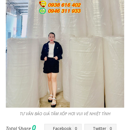
TƯ VÂN BÁO GIÁ TẤM XỐP HƠI VUI VẺ NHIỆT TÌNH
0
Total Share
Facebook
0
Twitter
0