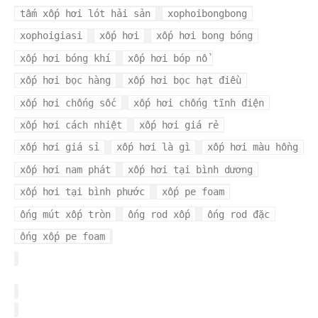
tấm xốp hơi lót hải sản
xophoibongbong
xophoigiasi
xốp hơi
xốp hơi bong bóng
xốp hơi bóng khí
xốp hơi bóp nổ
xốp hơi bọc hàng
xốp hơi bọc hạt điều
xốp hơi chống sốc
xốp hơi chống tĩnh điện
xốp hơi cách nhiệt
xốp hơi giá rẻ
xốp hơi giá sỉ
xốp hơi là gì
xốp hơi màu hồng
xốp hơi nam phát
xốp hơi tại bình dương
xốp hơi tại bình phước
xốp pe foam
ống mút xốp tròn
ống rod xốp
ống rod đặc
ống xốp pe foam