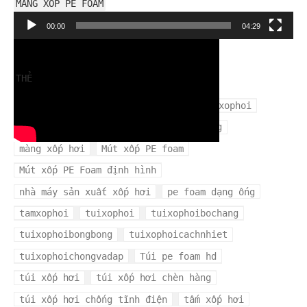
MÀNG XỐP PE FOAM
Trình
00:00
04:29
chơi
Video
THẺ
cuộn xốp hơi
mangxopbochang
mangxophoi
mua xốp hơi ở đâu
màng xốp bọc hàng
màng xốp hơi
Mút xốp PE foam
Mút xốp PE Foam định hình
nhà máy sản xuất xốp hơi
pe foam dạng ống
tamxophoi
tuixophoi
tuixophoibochang
tuixophoibongbong
tuixophoicachnhiet
tuixophoichongvadap
Túi pe foam hd
túi xốp hơi
túi xốp hơi chèn hàng
túi xốp hơi chống tĩnh điện
tấm xốp hơi