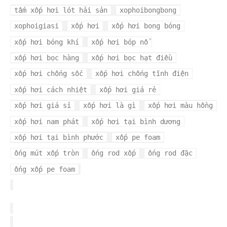
tấm xốp hơi lót hải sản
xophoibongbong
xophoigiasi
xốp hơi
xốp hơi bong bóng
xốp hơi bóng khí
xốp hơi bóp nổ
xốp hơi bọc hàng
xốp hơi bọc hạt điều
xốp hơi chống sốc
xốp hơi chống tĩnh điện
xốp hơi cách nhiệt
xốp hơi giá rẻ
xốp hơi giá sỉ
xốp hơi là gì
xốp hơi màu hồng
xốp hơi nam phát
xốp hơi tại bình dương
xốp hơi tại bình phước
xốp pe foam
ống mút xốp tròn
ống rod xốp
ống rod đặc
ống xốp pe foam