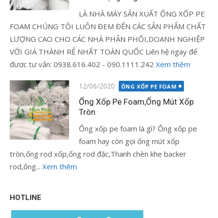
LÀ NHÀ MÁY SẢN XUẤT ỐNG XỐP PE
FOAM CHÚNG TÔI LUÔN ĐEM ĐẾN CÁC SẢN PHẨM CHẤT
LƯỢNG CAO CHO CÁC NHÀ PHÂN PHỐI,DOANH NGHIỆP
VỚI GIÁ THÀNH RẺ NHẤT TOÀN QUỐC Liên hệ ngay để
được tư vấn: 0938.616.402 - 090.1111.242
Xem thêm
Đăng
12/06/2020
ỐNG XỐP PE FOAM
vào
Ống Xốp Pe Foam,Ống Mút Xốp
Tròn
Ống xốp pe foam là gì? Ống xốp pe
foam hay còn gọi ống mút xốp
tròn,ống rod xốp,ống rod đặc,Thanh chèn khe backer
rod,ống...
Xem thêm
HOTLINE