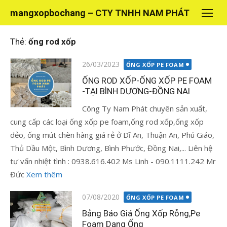
Chuyển
mangxopbochang – CTY TNHH NAM PHÁT
tới
nội
Thẻ:
ống rod xốp
dung
Đăng
26/03/2023
ỐNG XỐP PE FOAM
vào
ỐNG ROD XỐP-ỐNG XỐP PE FOAM
-TẠI BÌNH DƯƠNG-ĐỒNG NAI
Công Ty Nam Phát chuyên sản xuất,
cung cấp các loại ống xốp pe foam,ống rod xốp,ống xốp
dẻo, ống mút chèn hàng giá rẻ ở Dĩ An, Thuận An, Phú Giáo,
Thủ Dầu Một, Bình Dương, Bình Phước, Đồng Nai,... Liên hệ
tư vấn nhiệt tình : 0938.616.402 Ms Linh - 090.1111.242 Mr
Đức
Xem thêm
Đăng
07/08/2020
ỐNG XỐP PE FOAM
vào
Bảng Báo Giá Ống Xốp Rỗng,Pe
Foam Dạng Ống