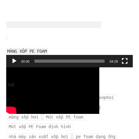
MÀNG XỐP PE FOAM
Trình
00:00
04:29
chơi
Video
THẺ
cuộn xốp hơi
mangxopbochang
mangxophoi
mua xốp hơi ở đâu
màng xốp bọc hàng
màng xốp hơi
Mút xốp PE foam
Mút xốp PE Foam định hình
nhà máy sản xuất xốp hơi
pe foam dạng ống