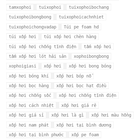
tamxophoi
tuixophoi
tuixophoibochang
tuixophoibongbong
tuixophoicachnhiet
tuixophoichongvadap
Túi pe foam hd
túi xốp hơi
túi xốp hơi chèn hàng
túi xốp hơi chống tĩnh điện
tấm xốp hơi
tấm xốp hơi lót hải sản
xophoibongbong
xophoigiasi
xốp hơi
xốp hơi bong bóng
xốp hơi bóng khí
xốp hơi bóp nổ
xốp hơi bọc hàng
xốp hơi bọc hạt điều
xốp hơi chống sốc
xốp hơi chống tĩnh điện
xốp hơi cách nhiệt
xốp hơi giá rẻ
xốp hơi giá sỉ
xốp hơi là gì
xốp hơi màu hồng
xốp hơi nam phát
xốp hơi tại bình dương
xốp hơi tại bình phước
xốp pe foam