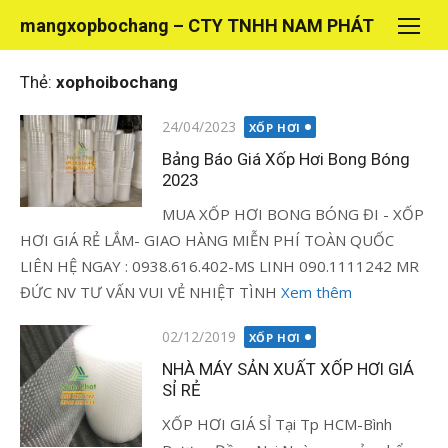
Chuyển
mangxopbochang – CTY TNHH NAM PHÁT
tới
nội
Thẻ:
xophoibochang
dung
Đăng
24/04/2023
XỐP HƠI
vào
Bảng Báo Giá Xốp Hơi Bong Bóng
2023
MUA XỐP HƠI BONG BÓNG ĐI - XỐP
HƠI GIÁ RẺ LẮM- GIAO HÀNG MIỄN PHÍ TOÀN QUỐC
LIÊN HỆ NGAY : 0938.616.402-MS LINH 090.1111242 MR
ĐỨC NV TƯ VẤN VUI VẺ NHIỆT TÌNH
Xem thêm
Đăng
02/12/2019
XỐP HƠI
vào
NHÀ MÁY SẢN XUẤT XỐP HƠI GIÁ
SỈ RẺ
XỐP HƠI GIÁ SỈ Tại Tp HCM-Bình