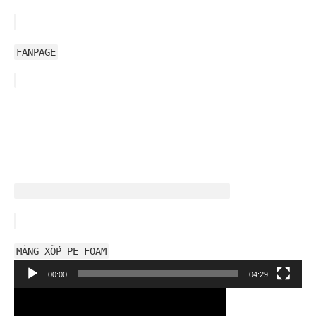
FANPAGE
MÀNG XỐP PE FOAM
Trình
00:00
04:29
chơi
Video