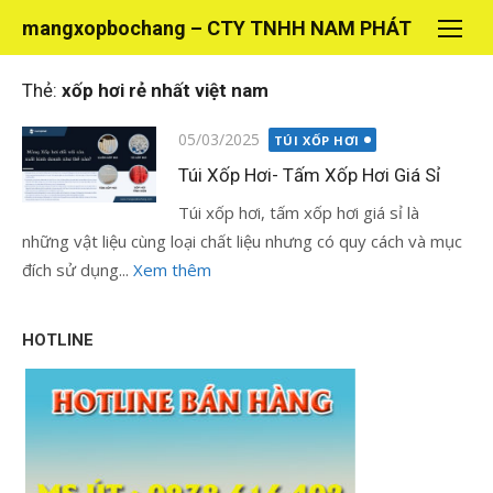
Chuyển
mangxopbochang – CTY TNHH NAM PHÁT
tới
nội
Thẻ:
xốp hơi rẻ nhất việt nam
dung
Đăng
05/03/2025
TÚI XỐP HƠI
vào
Túi Xốp Hơi- Tấm Xốp Hơi Giá Sỉ
Túi xốp hơi, tấm xốp hơi giá sỉ là
những vật liệu cùng loại chất liệu nhưng có quy cách và mục
đích sử dụng...
Xem thêm
HOTLINE