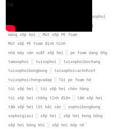
THẺ
cuộn xốp hơi
mangxopbochang
mangxophoi
mua xốp hơi ở đâu
màng xốp bọc hàng
màng xốp hơi
Mút xốp PE foam
Mút xốp PE Foam định hình
nhà máy sản xuất xốp hơi
pe foam dạng ống
tamxophoi
tuixophoi
tuixophoibochang
tuixophoibongbong
tuixophoicachnhiet
tuixophoichongvadap
Túi pe foam hd
túi xốp hơi
túi xốp hơi chèn hàng
túi xốp hơi chống tĩnh điện
tấm xốp hơi
tấm xốp hơi lót hải sản
xophoibongbong
xophoigiasi
xốp hơi
xốp hơi bong bóng
xốp hơi bóng khí
xốp hơi bóp nổ