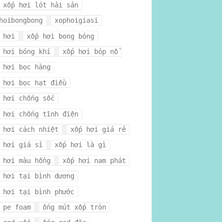
 xốp hơi lót hải sản
hoibongbong
xophoigiasi
 hơi
xốp hơi bong bóng
 hơi bóng khí
xốp hơi bóp nổ
 hơi bọc hàng
 hơi bọc hạt điều
 hơi chống sốc
 hơi chống tĩnh điện
 hơi cách nhiệt
xốp hơi giá rẻ
 hơi giá sỉ
xốp hơi là gì
 hơi màu hồng
xốp hơi nam phát
 hơi tại bình dương
 hơi tại bình phước
 pe foam
ống mút xốp tròn