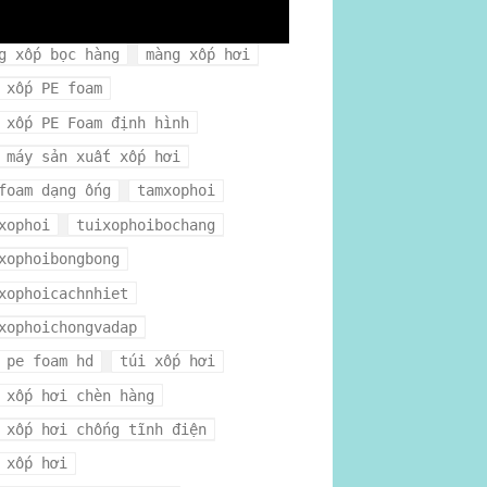
gxophoi
mua xốp hơi ở đâu
g xốp bọc hàng
màng xốp hơi
 xốp PE foam
 xốp PE Foam định hình
 máy sản xuất xốp hơi
foam dạng ống
tamxophoi
xophoi
tuixophoibochang
xophoibongbong
xophoicachnhiet
xophoichongvadap
 pe foam hd
túi xốp hơi
 xốp hơi chèn hàng
 xốp hơi chống tĩnh điện
 xốp hơi