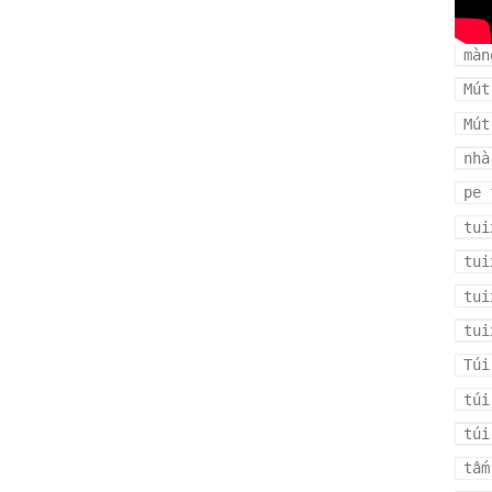
man
màn
Mút
Mút
nhà
pe 
tui
tui
tui
tui
Túi
túi
túi
tấm