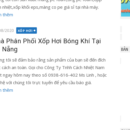
h nhiệt,xốp khối eps,màng co pe giá sỉ tại nhà máy.
m thêm
g
08/2020
XỐP HƠI
à Phân Phối Xốp Hơi Bóng Khí Tại
 Nẵng
BẢN
ng tôi sẽ đảm bảo rằng sản phẩm của bạn sẽ đến đích
 cách an toàn. Gọi cho Công Ty Tnhh Cách Nhiệt Nam
t ngay hôm nay theo số 0938-616-402 Ms Linh , hoặc
n hệ với chúng tôi trực tuyến để yêu cầu báo giá.
m thêm