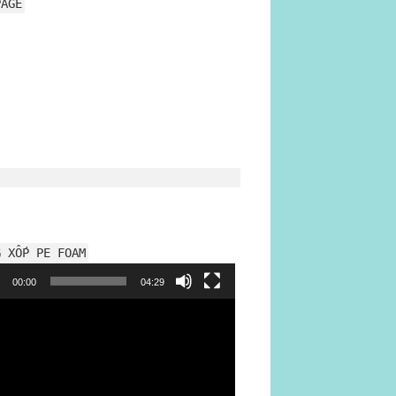
PAGE
G XỐP PE FOAM
h
00:00
04:29
o
ộn xốp hơi
mangxopbochang