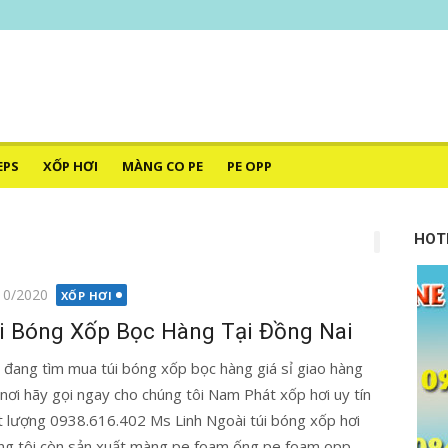
–
HÁT
EPS
XỐP HƠI
MÀNG CO PE
PE OPP
HOT
g
10/2020
XỐP HƠI
i Bóng Xốp Bọc Hàng Tại Đồng Nai
 đang tìm mua túi bóng xốp bọc hàng giá sỉ giao hàng
 nơi hãy gọi ngay cho chúng tôi Nam Phát xốp hơi uy tín
t lượng 0938.616.402 Ms Linh Ngoài túi bóng xốp hơi
ng tôi còn sản xuất màng pe foam,ống pe foam,opp