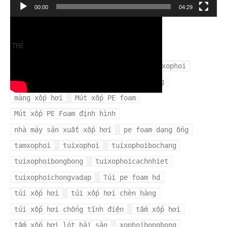
Trình
00:00
04:29
chơi
Video
THẺ
cuộn xốp hơi
mangxopbochang
mangxophoi
mua xốp hơi ở đâu
màng xốp bọc hàng
màng xốp hơi
Mút xốp PE foam
Mút xốp PE Foam định hình
nhà máy sản xuất xốp hơi
pe foam dạng ống
tamxophoi
tuixophoi
tuixophoibochang
tuixophoibongbong
tuixophoicachnhiet
tuixophoichongvadap
Túi pe foam hd
túi xốp hơi
túi xốp hơi chèn hàng
túi xốp hơi chống tĩnh điện
tấm xốp hơi
tấm xốp hơi lót hải sản
xophoibongbong