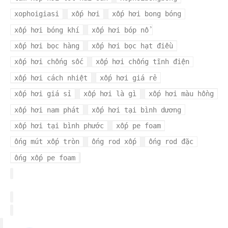
xophoigiasi
xốp hơi
xốp hơi bong bóng
xốp hơi bóng khí
xốp hơi bóp nổ
xốp hơi bọc hàng
xốp hơi bọc hạt điều
xốp hơi chống sốc
xốp hơi chống tĩnh điện
xốp hơi cách nhiệt
xốp hơi giá rẻ
xốp hơi giá sỉ
xốp hơi là gì
xốp hơi màu hồng
xốp hơi nam phát
xốp hơi tại bình dương
xốp hơi tại bình phước
xốp pe foam
ống mút xốp tròn
ống rod xốp
ống rod đặc
ống xốp pe foam