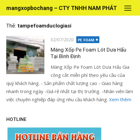
Chuyển
mangxopbochang – CTY TNHH NAM PHÁT
tới
nội
Thẻ:
tampefoamduclogiasi
dung
Đăng
02/07/2020
PE FOAM
vào
Màng Xốp Pe Foam Lót Dưa Hấu
Tại Bình Định
Màng Xốp Pe Foam Lót Dưa Hấu Gia
công cắt miễn phí theo yêu cầu của
quý khách hàng. - Sản phẩm chất lượng cao - Giao hàng
nhanh trong ngày -Giá rẻ nhất tại thị trường. -Nhân viên làm
việc chuyên nghiệp đáp ứng nhu cầu khách hàng.
Xem thêm
HOTLINE