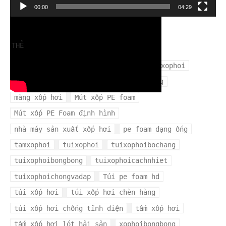
Trình
00:00
04:29
chơi
Video
THẺ
cuộn xốp hơi
mangxopbochang
mangxophoi
mua xốp hơi ở đâu
màng xốp bọc hàng
màng xốp hơi
Mút xốp PE foam
Mút xốp PE Foam định hình
nhà máy sản xuất xốp hơi
pe foam dạng ống
tamxophoi
tuixophoi
tuixophoibochang
tuixophoibongbong
tuixophoicachnhiet
tuixophoichongvadap
Túi pe foam hd
túi xốp hơi
túi xốp hơi chèn hàng
túi xốp hơi chống tĩnh điện
tấm xốp hơi
tấm xốp hơi lót hải sản
xophoibongbong