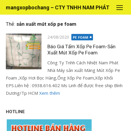
Chuyển
mangxopbochang – CTY TNHH NAM PHÁT
tới
nội
Thẻ:
sản xuất mút xốp pe foam
dung
Đăng
24/08/2020
PE FOAM
vào
Báo Giá Tấm Xốp Pe Foam-Sản
Xuất Mút Xốp Pe Foam
Công Ty Tnhh Cách Nhiệt Nam Phát
Nhà Máy sản xuất Màng Mút Xốp Pe
Foam ,Xốp Hơi Bọc Hàng,Ống Xốp Pe Foam,Xốp Khối
EPS.Liên hệ : 0938.616.402 Ms Linh để được free ship Bình
Dương/Tp HCM
Xem thêm
HOTLINE