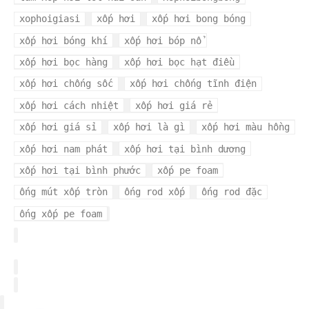
xophoigiasi
xốp hơi
xốp hơi bong bóng
xốp hơi bóng khí
xốp hơi bóp nổ
xốp hơi bọc hàng
xốp hơi bọc hạt điều
xốp hơi chống sốc
xốp hơi chống tĩnh điện
xốp hơi cách nhiệt
xốp hơi giá rẻ
xốp hơi giá sỉ
xốp hơi là gì
xốp hơi màu hồng
xốp hơi nam phát
xốp hơi tại bình dương
xốp hơi tại bình phước
xốp pe foam
ống mút xốp tròn
ống rod xốp
ống rod đặc
ống xốp pe foam