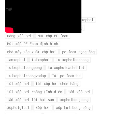
THẺ
cuộn xốp hơi
mangxopbochang
mangxophoi
mua xốp hơi ở đâu
màng xốp bọc hàng
màng xốp hơi
Mút xốp PE foam
Mút xốp PE Foam định hình
nhà máy sản xuất xốp hơi
pe foam dạng ống
tamxophoi
tuixophoi
tuixophoibochang
tuixophoibongbong
tuixophoicachnhiet
tuixophoichongvadap
Túi pe foam hd
túi xốp hơi
túi xốp hơi chèn hàng
túi xốp hơi chống tĩnh điện
tấm xốp hơi
tấm xốp hơi lót hải sản
xophoibongbong
xophoigiasi
xốp hơi
xốp hơi bong bóng