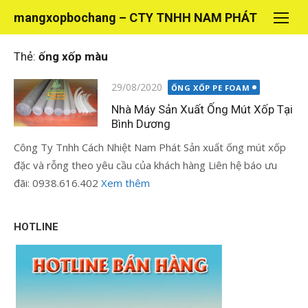
Chuyển
mangxopbochang – CTY TNHH NAM PHÁT
tới
nội
Thẻ:
ống xốp màu
dung
Đăng
29/08/2020
ỐNG XỐP PE FOAM
vào
Nhà Máy Sản Xuất Ống Mút Xốp Tại
Bình Dương
Công Ty Tnhh Cách Nhiệt Nam Phát Sản xuất ống mút xốp
đặc và rỗng theo yêu cầu của khách hàng Liên hệ báo ưu
đãi: 0938.616.402
Xem thêm
HOTLINE