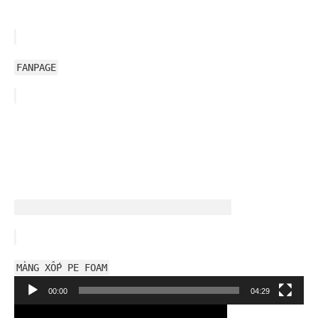
FANPAGE
MÀNG XỐP PE FOAM
Trình
00:00
04:29
chơi
Video