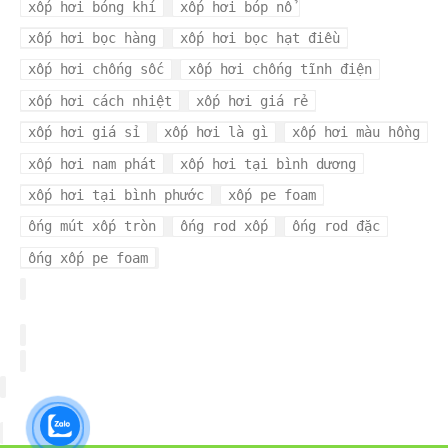
xốp hơi bóng khí
xốp hơi bóp nổ
xốp hơi bọc hàng
xốp hơi bọc hạt điều
xốp hơi chống sốc
xốp hơi chống tĩnh điện
xốp hơi cách nhiệt
xốp hơi giá rẻ
xốp hơi giá sỉ
xốp hơi là gì
xốp hơi màu hồng
xốp hơi nam phát
xốp hơi tại bình dương
xốp hơi tại bình phước
xốp pe foam
ống mút xốp tròn
ống rod xốp
ống rod đặc
ống xốp pe foam