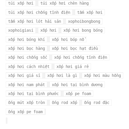
túi xốp hơi
túi xốp hơi chèn hàng
túi xốp hơi chống tĩnh điện
tấm xốp hơi
tấm xốp hơi lót hải sản
xophoibongbong
xophoigiasi
xốp hơi
xốp hơi bong bóng
xốp hơi bóng khí
xốp hơi bóp nổ
xốp hơi bọc hàng
xốp hơi bọc hạt điều
xốp hơi chống sốc
xốp hơi chống tĩnh điện
xốp hơi cách nhiệt
xốp hơi giá rẻ
xốp hơi giá sỉ
xốp hơi là gì
xốp hơi màu hồng
xốp hơi nam phát
xốp hơi tại bình dương
xốp hơi tại bình phước
xốp pe foam
ống mút xốp tròn
ống rod xốp
ống rod đặc
ống xốp pe foam