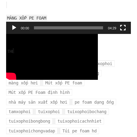
MÀNG XỐP PE FOAM
Trình
00:00
04:29
chơi
Video
THẺ
cuộn xốp hơi
mangxopbochang
mangxophoi
mua xốp hơi ở đâu
màng xốp bọc hàng
màng xốp hơi
Mút xốp PE foam
Mút xốp PE Foam định hình
nhà máy sản xuất xốp hơi
pe foam dạng ống
tamxophoi
tuixophoi
tuixophoibochang
tuixophoibongbong
tuixophoicachnhiet
tuixophoichongvadap
Túi pe foam hd