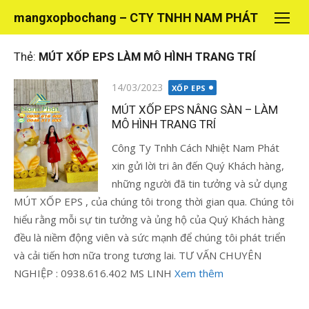
Chuyển
mangxopbochang – CTY TNHH NAM PHÁT
tới
nội
Thẻ:
MÚT XỐP EPS LÀM MÔ HÌNH TRANG TRÍ
dung
Đăng
14/03/2023
XỐP EPS
vào
MÚT XỐP EPS NÂNG SÀN – LÀM
MÔ HÌNH TRANG TRÍ
Công Ty Tnhh Cách Nhiệt Nam Phát
xin gửi lời tri ân đến Quý Khách hàng,
những người đã tin tưởng và sử dụng
MÚT XỐP EPS , của chúng tôi trong thời gian qua. Chúng tôi
hiểu rằng mỗi sự tin tưởng và ủng hộ của Quý Khách hàng
đều là niềm động viên và sức mạnh để chúng tôi phát triển
và cải tiến hơn nữa trong tương lai. TƯ VẤN CHUYÊN
NGHIỆP : 0938.616.402 MS LINH
Xem thêm