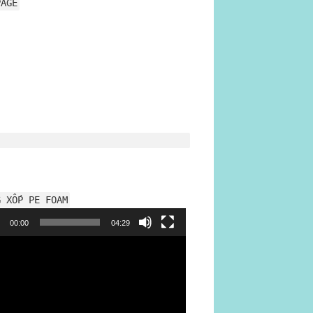
PAGE
G XỐP PE FOAM
h
00:00
04:29
o
ộn xốp hơi
mangxopbochang