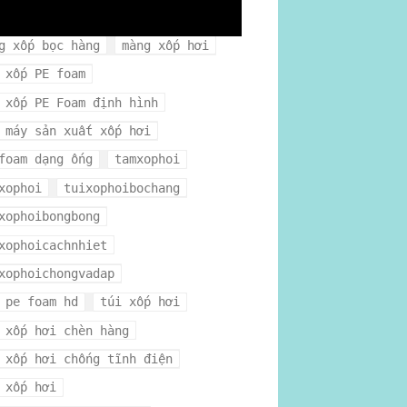
gxophoi
mua xốp hơi ở đâu
g xốp bọc hàng
màng xốp hơi
 xốp PE foam
 xốp PE Foam định hình
 máy sản xuất xốp hơi
foam dạng ống
tamxophoi
xophoi
tuixophoibochang
xophoibongbong
xophoicachnhiet
xophoichongvadap
 pe foam hd
túi xốp hơi
 xốp hơi chèn hàng
 xốp hơi chống tĩnh điện
 xốp hơi