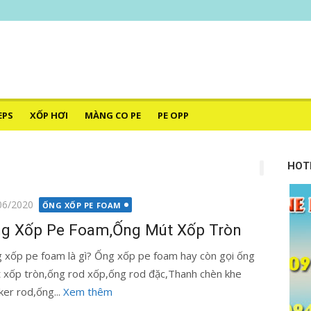
–
HÁT
EPS
XỐP HƠI
MÀNG CO PE
PE OPP
HOT
g
06/2020
ỐNG XỐP PE FOAM
g Xốp Pe Foam,Ống Mút Xốp Tròn
 xốp pe foam là gì? Ống xốp pe foam hay còn gọi ống
 xốp tròn,ống rod xốp,ống rod đặc,Thanh chèn khe
ker rod,ống...
Xem thêm