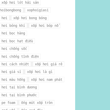
 xốp hơi lót hải sản
hoibongbong
xophoigiasi
 hơi
xốp hơi bong bóng
 hơi bóng khí
xốp hơi bóp nổ
 hơi bọc hàng
 hơi bọc hạt điều
 hơi chống sốc
 hơi chống tĩnh điện
 hơi cách nhiệt
xốp hơi giá rẻ
 hơi giá sỉ
xốp hơi là gì
 hơi màu hồng
xốp hơi nam phát
 hơi tại bình dương
 hơi tại bình phước
 pe foam
ống mút xốp tròn