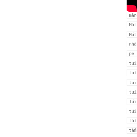
man
màn
Mút
Mút
nhà
pe 
tui
tui
tui
tui
Túi
túi
túi
tấm