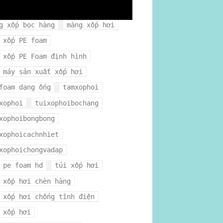
gxophoi
mua xốp hơi ở đâu
g xốp bọc hàng
màng xốp hơi
 xốp PE foam
 xốp PE Foam định hình
 máy sản xuất xốp hơi
foam dạng ống
tamxophoi
xophoi
tuixophoibochang
xophoibongbong
xophoicachnhiet
xophoichongvadap
 pe foam hd
túi xốp hơi
 xốp hơi chèn hàng
 xốp hơi chống tĩnh điện
 xốp hơi