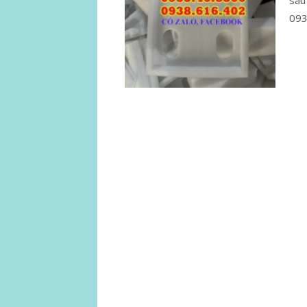
sau
093