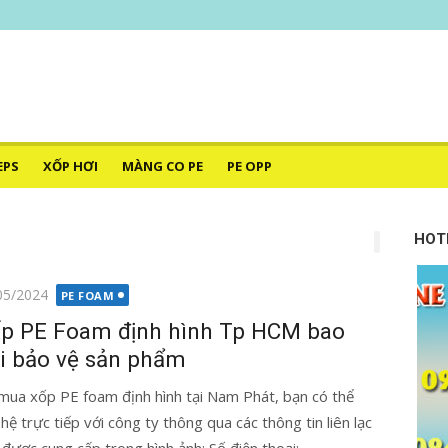
–
HÁT
EPS
XỐP HƠI
MÀNG CO PE
PE OPP
HOT
g
05/2024
PE FOAM
p PE Foam định hình Tp HCM bao
i bảo vệ sản phẩm
mua xốp PE foam định hình tại Nam Phát, bạn có thể
 hệ trực tiếp với công ty thông qua các thông tin liên lạc