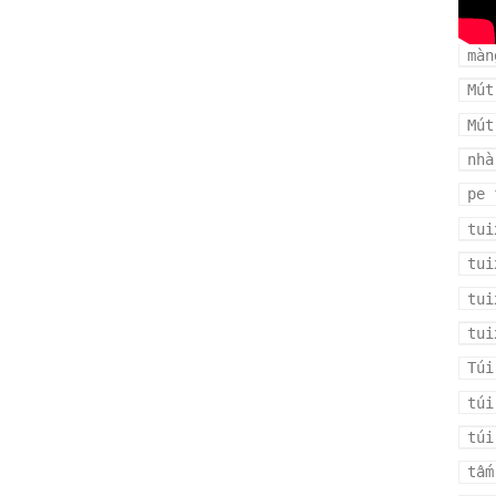
man
màn
Mút
Mút
nhà
pe 
tui
tui
tui
tui
Túi
túi
túi
tấm