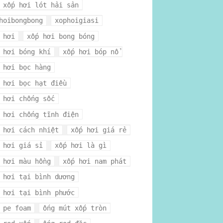
 xốp hơi lót hải sản
hoibongbong
xophoigiasi
 hơi
xốp hơi bong bóng
 hơi bóng khí
xốp hơi bóp nổ
 hơi bọc hàng
 hơi bọc hạt điều
 hơi chống sốc
 hơi chống tĩnh điện
 hơi cách nhiệt
xốp hơi giá rẻ
 hơi giá sỉ
xốp hơi là gì
 hơi màu hồng
xốp hơi nam phát
 hơi tại bình dương
 hơi tại bình phước
 pe foam
ống mút xốp tròn