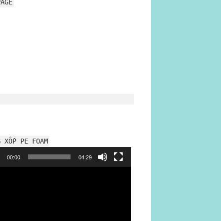
PAGE
G XỐP PE FOAM
h
00:00
04:29
o
ộn xốp hơi
mangxopbochang