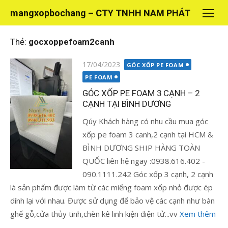
Chuyển
mangxopbochang – CTY TNHH NAM PHÁT
tới
nội
Thẻ:
gocxoppefoam2canh
dung
Đăng
17/04/2023
GÓC XỐP PE FOAM
vào
PE FOAM
GÓC XỐP PE FOAM 3 CẠNH – 2
CẠNH TẠI BÌNH DƯƠNG
Qúy Khách hàng có nhu cầu mua góc
xốp pe foam 3 canh,2 cạnh tại HCM &
BÌNH DƯƠNG SHIP HÀNG TOÀN
QUỐC liên hệ ngay :0938.616.402 -
090.1111.242 Góc xốp 3 cạnh, 2 cạnh
là sản phẩm được làm từ các miếng foam xốp nhỏ được ép
dính lại với nhau. Được sử dụng để bảo vệ các cạnh như bàn
ghế gỗ,cửa thủy tinh,chèn kê linh kiện điện tử...vv
Xem thêm