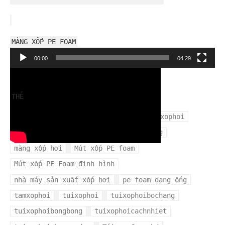
MÀNG XỐP PE FOAM
Trình
00:00
04:29
chơi
Video
THẺ
cuộn xốp hơi
mangxopbochang
mangxophoi
mua xốp hơi ở đâu
màng xốp bọc hàng
màng xốp hơi
Mút xốp PE foam
Mút xốp PE Foam định hình
nhà máy sản xuất xốp hơi
pe foam dạng ống
tamxophoi
tuixophoi
tuixophoibochang
tuixophoibongbong
tuixophoicachnhiet