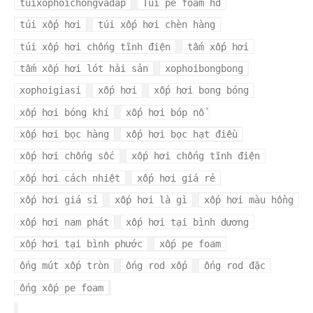
tuixophoichongvadap
Túi pe foam hd
túi xốp hơi
túi xốp hơi chèn hàng
túi xốp hơi chống tĩnh điện
tấm xốp hơi
tấm xốp hơi lót hải sản
xophoibongbong
xophoigiasi
xốp hơi
xốp hơi bong bóng
xốp hơi bóng khí
xốp hơi bóp nổ
xốp hơi bọc hàng
xốp hơi bọc hạt điều
xốp hơi chống sốc
xốp hơi chống tĩnh điện
xốp hơi cách nhiệt
xốp hơi giá rẻ
xốp hơi giá sỉ
xốp hơi là gì
xốp hơi màu hồng
xốp hơi nam phát
xốp hơi tại bình dương
xốp hơi tại bình phước
xốp pe foam
ống mút xốp tròn
ống rod xốp
ống rod đặc
ống xốp pe foam