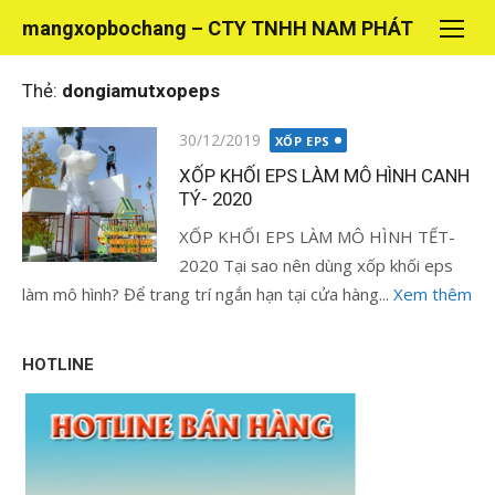
Chuyển
mangxopbochang – CTY TNHH NAM PHÁT
tới
nội
Thẻ:
dongiamutxopeps
dung
Đăng
30/12/2019
XỐP EPS
vào
XỐP KHỐI EPS LÀM MÔ HÌNH CANH
TÝ- 2020
XỐP KHỐI EPS LÀM MÔ HÌNH TẾT-
2020 Tại sao nên dùng xốp khối eps
làm mô hình? Để trang trí ngắn hạn tại cửa hàng...
Xem thêm
HOTLINE