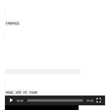
FANPAGE
MÀNG XỐP PE FOAM
Trình
00:00
04:29
chơi
Video