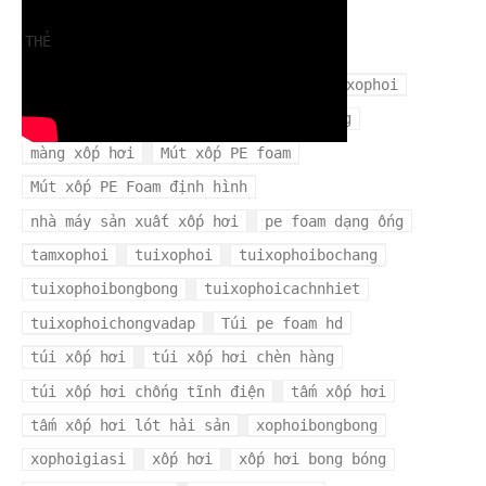
THẺ
cuộn xốp hơi
mangxopbochang
mangxophoi
mua xốp hơi ở đâu
màng xốp bọc hàng
màng xốp hơi
Mút xốp PE foam
Mút xốp PE Foam định hình
nhà máy sản xuất xốp hơi
pe foam dạng ống
tamxophoi
tuixophoi
tuixophoibochang
tuixophoibongbong
tuixophoicachnhiet
tuixophoichongvadap
Túi pe foam hd
túi xốp hơi
túi xốp hơi chèn hàng
túi xốp hơi chống tĩnh điện
tấm xốp hơi
tấm xốp hơi lót hải sản
xophoibongbong
xophoigiasi
xốp hơi
xốp hơi bong bóng