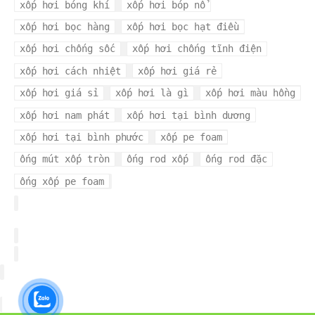
xốp hơi bóng khí
xốp hơi bóp nổ
xốp hơi bọc hàng
xốp hơi bọc hạt điều
xốp hơi chống sốc
xốp hơi chống tĩnh điện
xốp hơi cách nhiệt
xốp hơi giá rẻ
xốp hơi giá sỉ
xốp hơi là gì
xốp hơi màu hồng
xốp hơi nam phát
xốp hơi tại bình dương
xốp hơi tại bình phước
xốp pe foam
ống mút xốp tròn
ống rod xốp
ống rod đặc
ống xốp pe foam